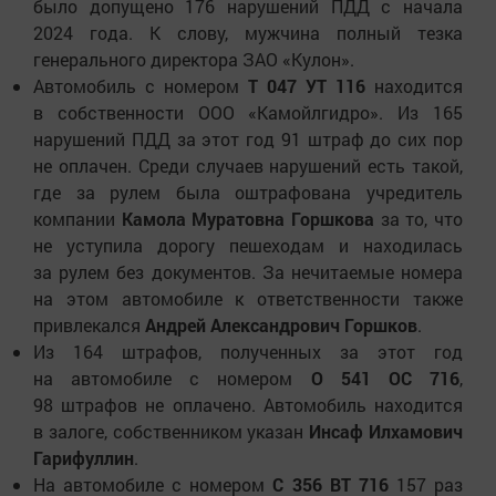
было допущено 176 нарушений ПДД с начала
2024 года. К слову, мужчина полный тезка
генерального директора ЗАО «Кулон».
Автомобиль с номером
Т 047 УТ 116
находится
в собственности ООО «Камойлгидро». Из 165
нарушений ПДД за этот год 91 штраф до сих пор
не оплачен. Среди случаев нарушений есть такой,
где за рулем была оштрафована учредитель
компании
Камола Муратовна Горшкова
за то, что
не уступила дорогу пешеходам и находилась
за рулем без документов. За нечитаемые номера
на этом автомобиле к ответственности также
привлекался
Андрей Александрович Горшков
.
Из 164 штрафов, полученных за этот год
на автомобиле с номером
О 541 ОС 716
,
98 штрафов не оплачено. Автомобиль находится
в залоге, собственником указан
Инсаф Илхамович
Гарифуллин
.
На автомобиле с номером
С 356 ВТ 716
157 раз