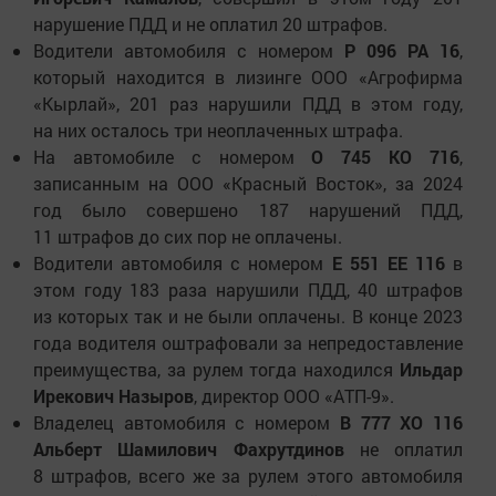
нарушение ПДД и не оплатил 20 штрафов.
Водители автомобиля с номером
Р 096 РА 16
,
который находится в лизинге ООО «Агрофирма
«Кырлай», 201 раз нарушили ПДД в этом году,
на них осталось три неоплаченных штрафа.
На автомобиле с номером
О 745 КО 716
,
записанным на ООО «Красный Восток», за 2024
год было совершено 187 нарушений ПДД,
11 штрафов до сих пор не оплачены.
Водители автомобиля с номером
Е 551 ЕЕ 116
в
этом году 183 раза нарушили ПДД, 40 штрафов
из которых так и не были оплачены. В конце 2023
года водителя оштрафовали за непредоставление
преимущества, за рулем тогда находился
Ильдар
Ирекович Назыров
, директор ООО «АТП-9».
Владелец автомобиля с номером
В 777 ХО 116
Альберт Шамилович Фахрутдинов
не оплатил
8 штрафов, всего же за рулем этого автомобиля