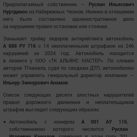
Предполагаемый собственник —
Руслан Ильясович
Нуртдино
в из Набережных Челнов. Именно в отношении
него было составлено административное дело
за нарушение правил остановки или стоянки.
Замыкает тройку лидеров антирейтинга автомобиль
А 888 РУ 716
с 14 неоплаченными штрафами из 246
нарушений за 2024 год. Автомобиль находится
в лизинге у ООО «ТК АЛЬЯНС МАСТЕР». По словам
авторов ТГ-канала, судя по сводкам ДТП, автомобилем
может управлять генеральный директор компании —
Ильнур Зиннурович Анамов
.
Список следующих десяти злостных нарушителей
правил дорожного движения и неплательщиков
штрафов выглядит следующим образом:
Автомобиль с номером
А 001 АУ 116
,
собственником которого числится
Руслан
Игоревич Камалов
, совершил в этом году 201