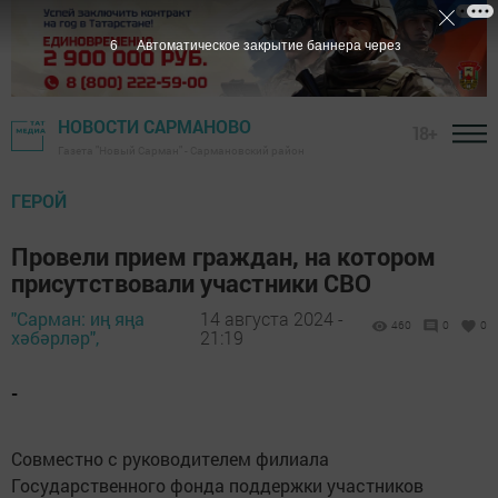
4
Автоматическое закрытие баннера через
НОВОСТИ САРМАНОВО
18+
Газета "Новый Сарман" - Сармановский район
ГЕРОЙ
Провели прием граждан, на котором
присутствовали участники СВО
"Сарман: иң яңа
14 августа 2024 -
460
0
0
хәбәрләр",
21:19
-
Совместно с руководителем филиала
Государственного фонда поддержки участников