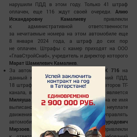
нарушили ПДД в этом году. Только 41 штраф
оплачен, еще 116 ждут своей очереди.
Алию
Искандаровну Камалиеву
привлекли
к административной ответственности
за нечитаемые номера на этом автомобиле еще
8 января 2024 года, а штраф до сих пор
не оплачен. Штрафы с камер приходят на ООО
«ГлавСтройСнаб», учредитель и директор которого
Марат Шамилевич Камалиев
.
За автомобилем с номером
Е 210 МК 716
на
данный момент числится 145 нарушений ПДД,
18 штрафов не оплачены. По данным авторов ТГ-
канала, вероятным собственником его является
Миляуша Сайдашевна Галиева
. Именно на ее имя
выписано последнее постановление по неуплате
движения по платной дороге. Однако управлять
автомобилем может и
Сайдали Муродович
Мирзоев
. Его 6 февраля 2024 года привлекли
к ответственности за нарушение требований