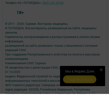
Телефон АО «ТАТМЕДИА»:
(843) 222 09 84
18+
© 2011 - 2026. Сарман. Все права защищены.
© ТАТМЕДИА. Все материалы, размещенные на сайте, защищены
законом.
Перепечатка, воспроизведение и распространение в любом объеме
информации,
размещенной на сайте, возможна только с письменного согласия
редакций СМИ.
При поддержке Республиканского агентства по печати и массовым
коммуникациям.
Наименование СМИ: Сарман
№ свидетельства о регистрации СМИ, дата: ЭЛ № ФС 77 - 90172 от
Мы в Яндекс Дзен
07.10.2025
выдано Федеральной службой по надзору в сфере связи,
Подписаться
информационных технологий и массовых коммуникаций
ФИО главного редактора: Сабирова Альбина Ашрафулловна
Адрес редакции: 423350, Российская Федерация, Республика
Татарстан, Сармановский район, с. Сарманово, ул. Ленина, д. 17
Телефон редакции: (85559) 2-40-31;
Электронный адрес редакции: sarmangazetam11@mail.ru
Для сообщения о фактах коррупции: sarmangazetam11@mail.ru ;