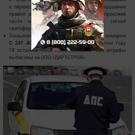
к перевозке детей, а в 2023 году за нарушение
правил расположения автомобиля на проезжей
части и проезд на запрещающий сигнал
светофора.
Замыкает рейтинг автомобиль с номером
С 247 АС 716
. Из 106 нарушений в этом году
78 остались пока неоплаченными. Все штрафы
выписаны на ООО «ДАРТ-СТРОЙ».