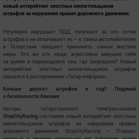
новый антирейтинг злостных неплательщиков
штрафов за нарушения правил дорожного движения.
Регулярно нарушают ПДД, получают за это сотни
штрафов и не оплачивают их — к таким автолюбителям
в Татарстане обещают принимать самые жесткие
меры. Кто же эти люди, агрессивно ведущие себя
за рулем и паркующиеся там, где запрещено? Новый
антирейтинг злостных неплательщиков штрафов
оказался в распоряжении «Татар-информа».
Больше двухсот штрафов в год? Подумай
о безопасности близких
Авторы татарстанского телеграм-канала
StopCityRacing
составили новый антирейтинг злостных
неплательщиков штрафов за нарушения правил
дорожного движения. StopCityRacing — ТГ-канал,
который в течение нескольких лет публикует видео