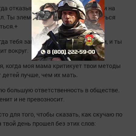
огда отказываешься пойти с друзьями на
ал. Ты элементарно не можешь заняться
ться.+
гда тебя запирают на замок с детьми, и ты
ит вокруг.
я, когда моя мама критикует твои методы
 детей лучше, чем их мать.
мую большую ответственность в обществе.
енит и не превозносит.
то для того, чтобы сказать, как скучаю по
н твой день прошел без этих слов: