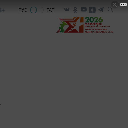
8+
РУС
ТАТ
0