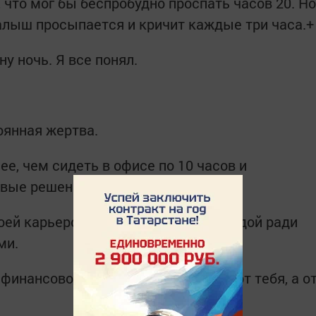
 что мог бы беспробудно проспать часов 20. Но
алыш просыпается и кричит каждые три часа.+
ну ночь. Я все понял.
оянная жертва.
ее, чем сидеть в офисе по 10 часов и
вые решения.
оей карьерой и материальной свободой ради
ми.
е финансовое положение зависит не от тебя, а о