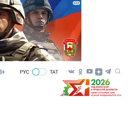
8+
РУС
ТАТ