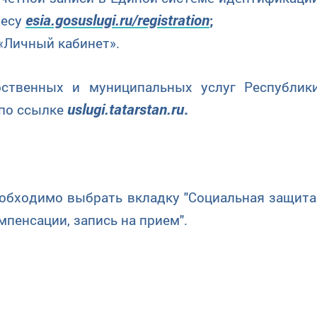
esia.gosuslugi.ru/registration
ресу
;
Личный кабинет».
рственных и муниципальных услуг Республик
uslugi
.
tatarstan
.
ru
.
 по ссылке
одимо выбрать вкладку "Социальная защита
мпенсации, запись на прием".