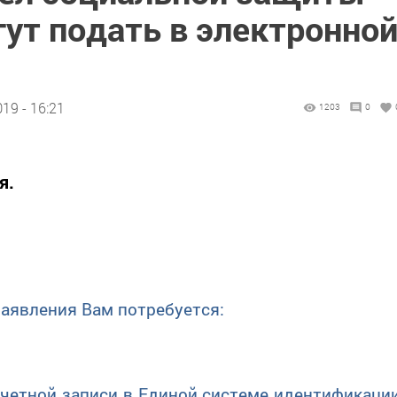
ут подать в электронно
19 - 16:21
1203
0
я.
явления Вам потребуется:
четной записи в Единой системе идентификаци