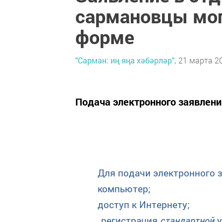
сармановцы мог
форме
"Сарман: иң яңа хәбәрләр",
21 марта 20
Подача электронного заявлени
Для подачи электронного за
компьютер;
доступ к Интернету;
регистрация
стандартной
у