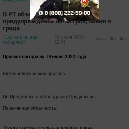
В РТ объявили штормовое
предупреждение из-за гроз, ливня и
града
"Сарман: иң яңа
18 июля 2022 -
814
0
0
хәбәрләр",
22:41
Прогноз погоды на 19 июля 2022 года.
Метеорологический прогноз.
По Предволжью и Западному Предкамью:
Переменная облачность.
Дожди, местами сильные дожди и ливни.