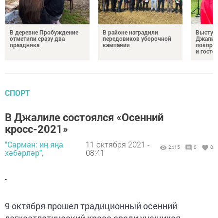
В деревне Пробуждение
В районе наградили
Выступ
отметили сразу два
передовиков уборочной
Джалил
праздника
кампании
покорил
и госте
СПОРТ
В Джалиле состоялся «Осенний
кросс-2021»
"Сарман: иң яңа
11 октября 2021 -
2415
0
0
хәбәрләр",
08:41
.
9 октября прошел традиционный осенний