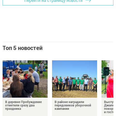
Перейти на страницу новости
Топ 5 новостей
В деревне Пробуждение
В районе наградили
Выступ
отметили сразу два
передовиков уборочной
Джалил
праздника
кампании
покорил
и госте