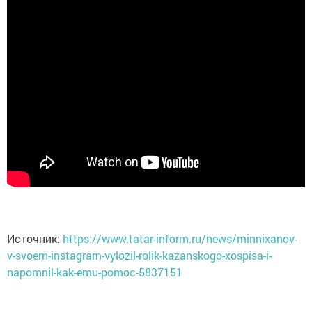
Источник:
https://www.tatar-inform.ru/news/minnixanov-
v-svoem-instagram-vylozil-rolik-kazanskogo-xospisa-i-
napomnil-kak-emu-pomoc-5837151