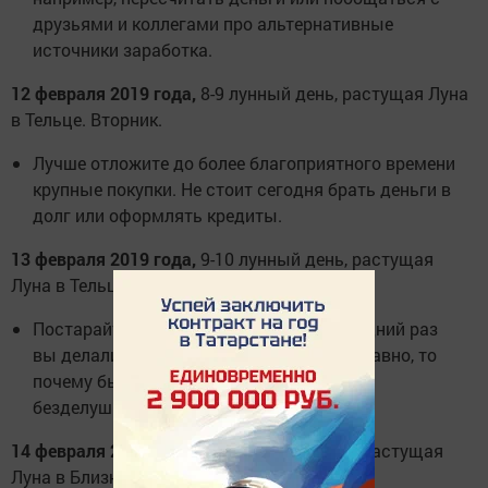
друзьями и коллегами про альтернативные
источники заработка.
12 февраля 2019 года,
8-9 лунный день, растущая Луна
в Тельце. Вторник.
Лучше отложите до более благоприятного времени
крупные покупки. Не стоит сегодня брать деньги в
долг или оформлять кредиты.
13 февраля 2019 года,
9-10 лунный день, растущая
Луна в Тельце. Среда.
Постарайтесь вспомнить, когда в последний раз
вы делали подарки своим близки, если давно, то
почему бы сегодня не купит им мелкие
безделушки в качестве презента?
14 февраля 2019 года,
10-11 лунный день, растущая
Луна в Близнецах. Четверг.