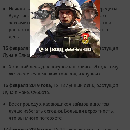
Начинать новые проекты и брать новые кредиты
будут не самой лучшей идеей сегодня. А вот
закончить накопившиеся дела, отдать долги и
расплатиться с долгами лучше именно в этот
день.
15 февраля 2019 года,
11-12 лунный день, растущая
Луна в Близнецах. Пятница.
Хороший день для покупок и шопинга. Это, к тому
же, касается и мелких товаров, и крупных.
16 февраля 2019 года,
12-13 лунный день, растущая
Луна в Раке. Суббота.
Всех процедур, касающихся займов и долгов
лучше избегать сегодня. Большая вероятность,
что вы много потеряете.
17 февраля 2019 года,
13-14 лунный день, растущая