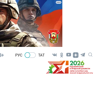
8+
РУС
ТАТ