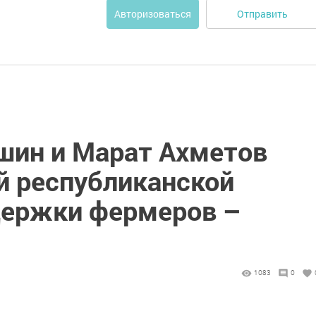
Отправить
Авторизоваться
ин и Марат Ахметов
й республиканской
держки фермеров –
1083
0