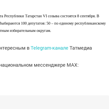
а Республики Татарстан VI созыва состоятся 8 сентября. В
Выбираются 100 депутатов: 50 – по единому республиканскому
атным избирательным округам.
интересным в
Telegram-канале
Татмедиа
в национальном мессенджере MАХ: