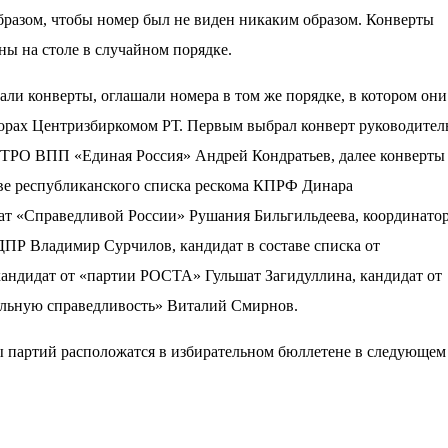
разом, чтобы номер был не виден никаким образом. Конверты
ы на столе в случайном порядке.
ли конверты, оглашали номера в том же порядке, в котором они
борах Центризбиркомом РТ. Первым выбрал конверт руководител
 ТРО ВПП «Единая Россия» Андрей Кондратьев, далее конверты
аве республиканского списка рескома КПРФ Динара
дат «Справедливой России» Рушания Бильгильдеева, координато
ДПР Владимир Сурчилов, кандидат в составе списка от
андидат от «партии РОСТА» Гульшат Загидуллина, кандидат от
альную справедливость» Виталий Смирнов.
ы партий расположатся в избирательном бюллетене в следующем