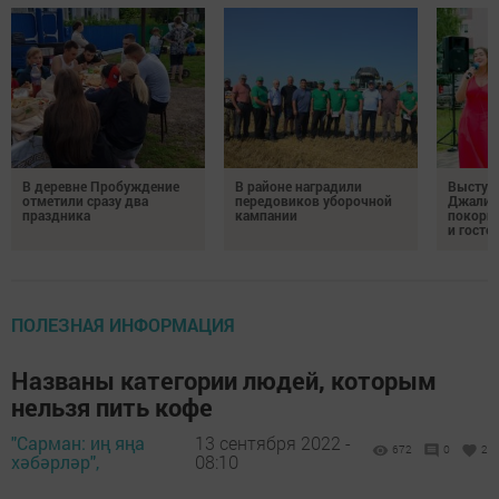
В деревне Пробуждение
В районе наградили
Выступ
отметили сразу два
передовиков уборочной
Джалил
праздника
кампании
покорил
и госте
ПОЛЕЗНАЯ ИНФОРМАЦИЯ
Названы категории людей, которым
нельзя пить кофе
"Сарман: иң яңа
13 сентября 2022 -
672
0
2
хәбәрләр",
08:10