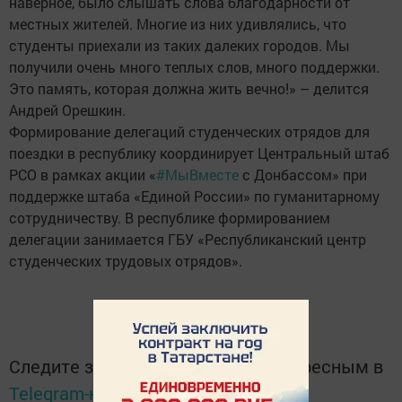
наверное, было слышать слова благодарности от
местных жителей. Многие из них удивлялись, что
студенты приехали из таких далеких городов. Мы
получили очень много теплых слов, много поддержки.
Это память, которая должна жить вечно!» – делится
Андрей Орешкин.
Формирование делегаций студенческих отрядов для
поездки в республику координирует Центральный штаб
РСО в рамках акции «
#МыВместе
с Донбассом» при
поддержке штаба «Единой России» по гуманитарному
сотрудничеству. В республике формированием
делегации занимается ГБУ «Республиканский центр
студенческих трудовых отрядов».
Следите за самым важным и интересным в
Telegram-канале
Татмедиа