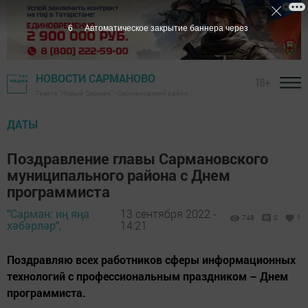
5
Автоматическое закрытие баннера через
НОВОСТИ САРМАНОВО
18+
Газета "Новый Сарман" - Сармановский район
ДАТЫ
Поздравление главы Сармановского
муниципального района с Днем
программиста
"Сарман: иң яңа
13 сентября 2022 -
748
0
1
хәбәрләр",
14:21
Поздравляю всех работников сферы информационных
технологий с профессиональным праздником – Днем
программиста.