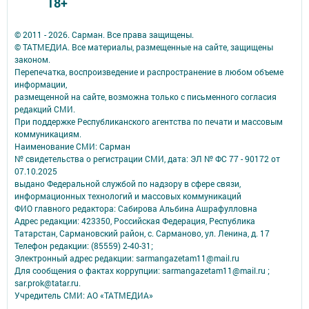
18+
© 2011 - 2026. Сарман. Все права защищены.
© ТАТМЕДИА. Все материалы, размещенные на сайте, защищены
законом.
Перепечатка, воспроизведение и распространение в любом объеме
информации,
размещенной на сайте, возможна только с письменного согласия
редакций СМИ.
При поддержке Республиканского агентства по печати и массовым
коммуникациям.
Наименование СМИ: Сарман
№ свидетельства о регистрации СМИ, дата: ЭЛ № ФС 77 - 90172 от
07.10.2025
выдано Федеральной службой по надзору в сфере связи,
информационных технологий и массовых коммуникаций
ФИО главного редактора: Сабирова Альбина Ашрафулловна
Адрес редакции: 423350, Российская Федерация, Республика
Татарстан, Сармановский район, с. Сарманово, ул. Ленина, д. 17
Телефон редакции: (85559) 2-40-31;
Электронный адрес редакции: sarmangazetam11@mail.ru
Для сообщения о фактах коррупции: sarmangazetam11@mail.ru ;
sar.prok@tatar.ru.
Учредитель СМИ: АО «ТАТМЕДИА»