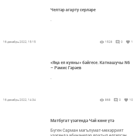
Челтәр агарту серләре
.
16 декабрь 2022, 15:15
1528
0
1
«Яңа ел куяны» бәйгесе. Катнашучы N6
– Рәмис Гәрәев
.
16 декабрь 2022, 14:34
868
0
10
Матбугат үзәгендә Чәй көне үтә
Бүген Сарман мәгълүмат-мөхәррият
үзәгендә абунәчеләр яратып өлгергән