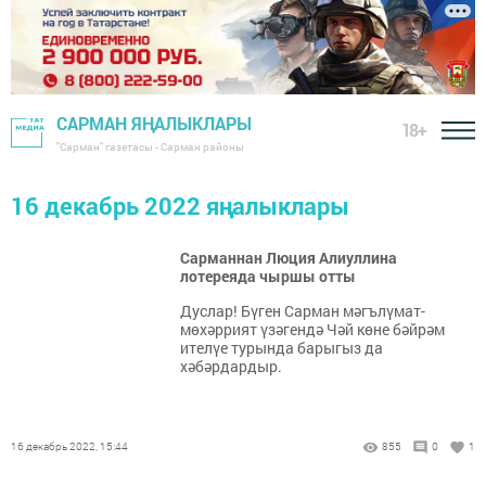
САРМАН ЯҢАЛЫКЛАРЫ
18+
"Сарман" газетасы - Сарман районы
16 декабрь 2022 яңалыклары
Сарманнан Люция Алиуллина
лотереяда чыршы отты
Дуслар! Бүген Сарман мәгълүмат-
мөхәррият үзәгендә Чәй көне бәйрәм
ителүе турында барыгыз да
хәбәрдардыр.
16 декабрь 2022, 15:44
855
0
1