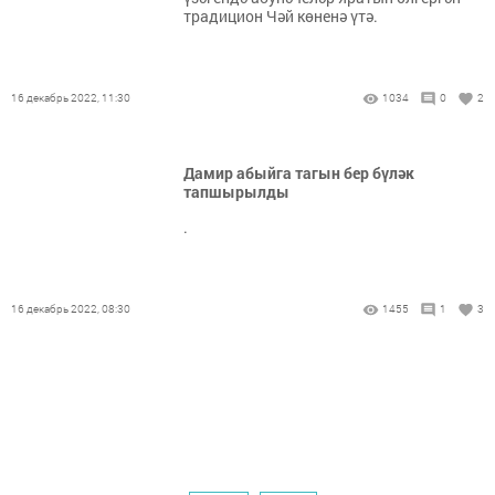
традицион Чәй көненә үтә.
16 декабрь 2022, 11:30
1034
0
2
Дамир абыйга тагын бер бүләк
тапшырылды
.
16 декабрь 2022, 08:30
1455
1
3