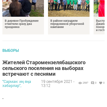
В деревне Пробуждение
В районе наградили
Выступ
отметили сразу два
передовиков уборочной
Джалил
праздника
кампании
покорил
и госте
ВЫБОРЫ
Жителей Старомензелябашского
сельского поселения на выборах
встречают с песнями
"Сарман: иң яңа
19 сентября 2021 -
2587
0
0
хәбәрләр",
13:12
.