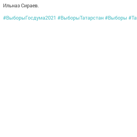
Ильназ Сираев.
#ВыборыГосдума2021
#ВыборыТатарстан
#Выборы
#Та