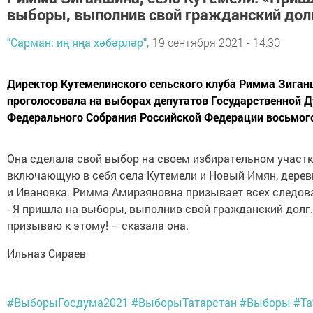
выборы, выполнив свой гражданский дол
"Сарман: иң яңа хәбәрләр",
19 сентября 2021 - 14:30
Директор Кутемелинского сельского клуба Римма Зига
проголосовала на выборах депутатов Государственной 
Федерального Собрания Российской Федерации восьмог
Она сделала свой выбор на своем избирательном участ
включающую в себя села Кутемели и Новый Имян, дере
и Ивановка. Римма Амирзяновна призывает всех следова
- Я пришла на выборы, выполнив свой гражданский долг.
призываю к этому! – сказала она.
Ильназ Сираев
#ВыборыГосдума2021
#ВыборыТатарстан
#Выборы
#Та