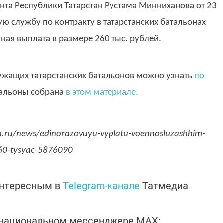
та Республики Татарстан Рустама Минниханова от 23
ю службу по контракту в татарстанских батальонах
ая выплата в размере 260 тыс. рублей.
ужащих татарстанских батальонов можно узнать
по
тальоны собрана
в этом материале.
m.ru/news/edinorazovuyu-vyplatu-voennosluzashhim-
360-tysyac-5876090
интересным в
Telegram-канале
Татмедиа
в национальном мессенджере MАХ: