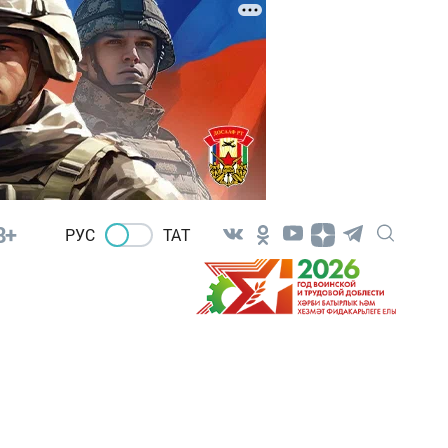
8+
РУС
ТАТ