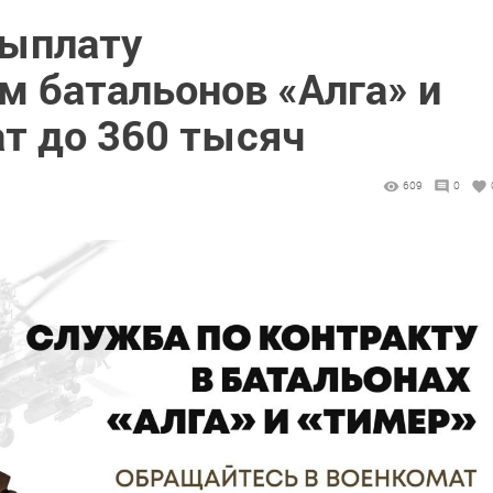
выплату
 батальонов «Алга» и
ат до 360 тысяч
609
0