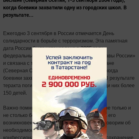
когда боевики захватили одну из городских школ. В
результате...
Ежегодно 3 сентября в России отмечается День
солидарности в борьбе с терроризмом. Эта памятная
дата России была установлена в 2005 году
федеральным законом «О днях воинской славы России»
и связана с трагическими событиями в Беслане
(Северная Осетия, 1-3 сентября 2004 года), когда
боевики захватили одну из городских школ. В результате
теракта погибли более трехсот человек, среди них более
150 детей.
Важно помнить, что с терроризмом следует не только и
не столько бороться, сколько предупреждать его
возникновение. Не ради красивых слов мы говорим об
необходимости уважения культурных и
конфессиональных особенностей, права на сохранение