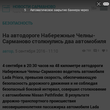
НОВОСТИ САРМАНОВО
18+
5
Автоматическое закрытие баннера через
Газета "Новый Сарман" - Сармановский район
БЕЗОПАСНОСТЬ
На автодороге Набережные Челны-
Сарманово столкнулись два автомобиля
автор,
5 сентября 2016 - 11:10
733
0
0
4 сентября в 20:30 часов на 48 километре автодороги
Набережные Челны-Сарманово водитель автомобиля
Lada Priora, превысив скорость, обеспечивающую
безопасность дорожного движения и не соблюдая
безопасный боковой интервал, совершил столкновение
с автомобилем Nissan Pathfinder. В результате
дорожно-транспортного происшествия
несовершеннолетняя пассажирка автомобиля Lada