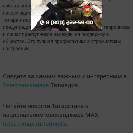
собственной идентичности для всех народов,
населяющих Российскую Федерацию. Только
толерантность и взаимоуважение позволят
предупредить разрастание социальной базы терроризма
и лишат преступников надежды на поддержку в
обществе. Это лучшая профилактика экстремистских
настроений.
Следите за самым важным и интересным в
Telegram-канале
Татмедиа
Читайте новости Татарстана в
национальном мессенджере MАХ:
https://max.ru/tatmedia