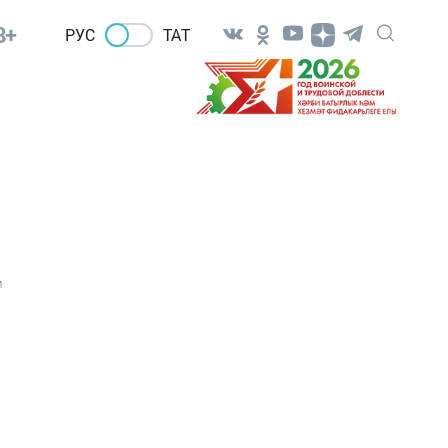
8+
РУС
ТАТ
1