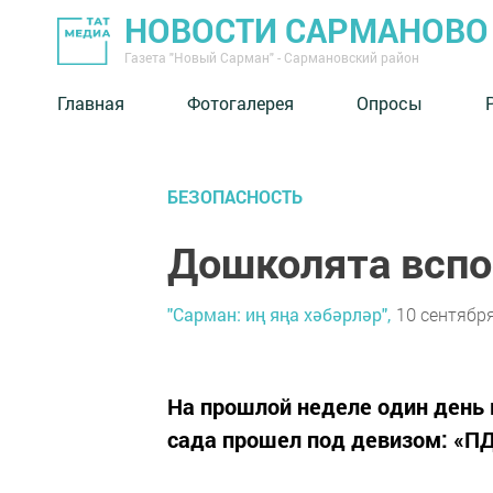
НОВОСТИ САРМАНОВО
Газета "Новый Сарман" - Сармановский район
Главная
Фотогалерея
Опросы
БЕЗОПАСНОСТЬ
Дошколята вспо
"Сарман: иң яңа хәбәрләр",
10 сентября
На прошлой неделе один день 
сада прошел под девизом: «ПД