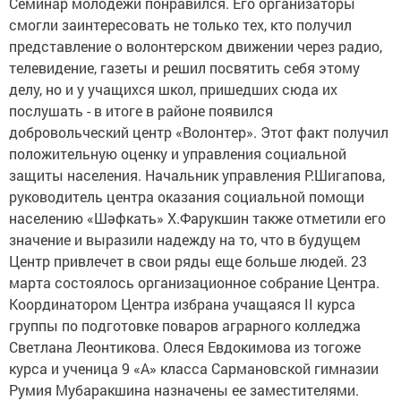
Семинар молодежи понравился. Его организаторы
смогли заинтересовать не только тех, кто получил
представление о волонтерском движении через радио,
телевидение, газеты и решил посвятить себя этому
делу, но и у учащихся школ, пришедших сюда их
послушать - в итоге в районе появился
добровольческий центр «Волонтер». Этот факт получил
положительную оценку и управления социальной
защиты населения. Начальник управления Р.Шигапова,
руководитель центра оказания социальной помощи
населению «Шәфкать» Х.Фарукшин также отметили его
значение и выразили надежду на то, что в будущем
Центр привлечет в свои ряды еще больше людей. 23
марта состоялось организационное собрание Центра.
Координатором Центра избрана учащаяся II курса
группы по подготовке поваров аграрного колледжа
Светлана Леонтикова. Олеся Евдокимова из тогоже
курса и ученица 9 «А» класса Сармановской гимназии
Румия Мубаракшина назначены ее заместителями.