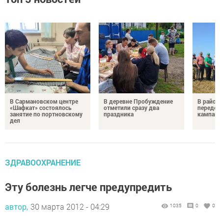
В Сармановском центре
В деревне Пробуждение
В район
«Шафкат» состоялось
отметили сразу два
передо
занятие по портновскому
праздника
кампан
дел
ЗДРАВООХРАНЕНИЕ
Эту болезнь легче предупредить
автор,
30 марта 2012 - 04:29
1035
0
0