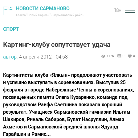
НОВОСТИ САРМАНОВО
18+
Газета "Новый Сарман" - Сармановский район
СПОРТ
Картинг-клубу сопутствует удача
автор,
4 апреля 2012 - 04:58
1175
0
0
Картингисты клуба «Ялкын» продолжают участвовать
и успешно выступать в соревнованиях. Выступив 25
февраля в городе Набережные Челны в соревнованиях,
посвященных памяти Олега Кухаренко, команда под
руководством Раифа Саетшина показала хороший
результат. Учащиеся Сармановской гимназии Ильгам
Шакиров, Риналь Сабиров, Булат Насруллин, Алмаз
Ахметов и Сармановской средней школы Эдуард
Гарайшин и Рамис...