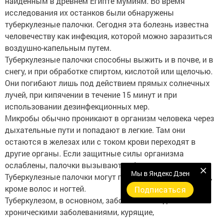
найденным в древнем Египте мумиям. Во время
исследования их останков были обнаружены
туберкулезные палочки. Сегодня эта болезнь известна
человечеству как инфекция, которой можно заразиться
воздушно-капельным путем.
Туберкулезные палочки способны выжить и в почве, и в
снегу, и при обработке спиртом, кислотой или щелочью.
Они погибают лишь под действием прямых солнечных
лучей, при кипячении в течение 15 минут и при
использовании дезинфекционных мер.
Микробы обычно проникают в организм человека через
дыхательные пути и попадают в легкие. Там они
остаются в железах или с током крови переходят в
другие органы. Если защитные силы организма
ослаблены, палочки вызывают заболевание.
Мы в Яндекс Дзен
Туберкулезные палочки могут поражать любые органы,
кроме волос и ногтей.
Подписаться
Туберкулезом, в основном, заболевают люди с
хроническими заболеваниями, курящие,