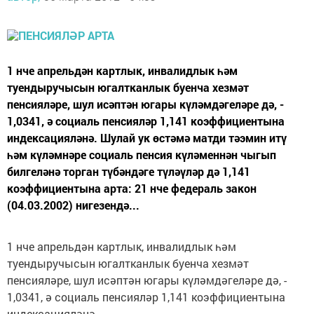
1 нче апрельдән картлык, инвалидлык һәм
туендыручысын югалтканлык буенча хезмәт
пенсияләре, шул исәптән югары күләмдәгеләре дә, -
1,0341, ә социаль пенсияләр 1,141 коэффициентына
индексацияләнә. Шулай ук өстәмә матди тәэмин итү
һәм күләмнәре социаль пенсия күләменнән чыгып
билгеләнә торган түбәндәге түләүләр дә 1,141
коэффициентына арта: 21 нче федераль закон
(04.03.2002) нигезендә...
1 нче апрельдән картлык, инвалидлык һәм
туендыручысын югалтканлык буенча хезмәт
пенсияләре, шул исәптән югары күләмдәгеләре дә, -
1,0341, ә социаль пенсияләр 1,141 коэффициентына
индексацияләнә.