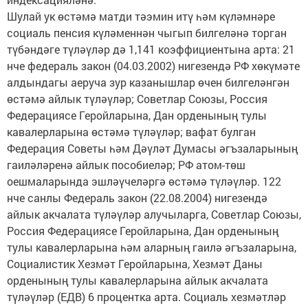
Шулай ук өстәмә матди тәэмин итү һәм күләмнәре
социаль пенсия күләменнән чыгып билгеләнә торган
түбәндәге түләүләр дә 1,141 коэффициентына арта: 21
нче федераль закон (04.03.2002) нигезендә РФ хөкүмәте
алдындагы аеруча зур казанышлар өчен билгеләнгән
өстәмә айлык түләүләр; Советлар Союзы, Россия
Федерациясе Геройларына, Дан орденының тулы
кавалерларына өстәмә түләүләр; вафат булган
Федерация Советы һәм Дәүләт Думасы әгъзаларының
гаиләләренә айлык пособиеләр; РФ атом-төш
оешмаларында эшләүчеләргә өстәмә түләүләр. 122
нче санлы Федераль закон (22.08.2004) нигезендә
айлык акчалата түләүләр алучыларга, Советлар Союзы,
Россия Федерациясе Геройларына, Дан орденының
тулы кавалерларына һәм аларның гаилә әгъзаларына,
Социалистик Хезмәт Геройларына, Хезмәт Даны
орденының тулы кавалерларына айлык акчалата
түләүләр (ЕДВ) 6 процентка арта. Социаль хезмәтләр