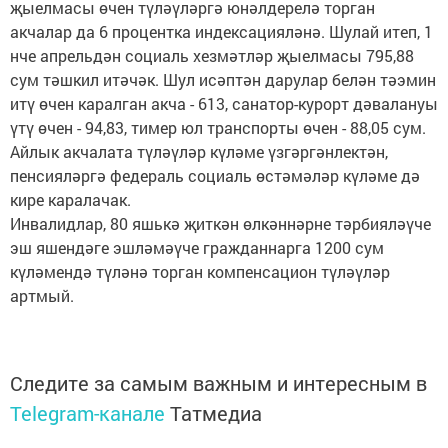
җыелмасы өчен түләүләргә юнәлдерелә торган
акчалар да 6 процентка индексацияләнә. Шулай итеп, 1
нче апрельдән социаль хезмәтләр җыелмасы 795,88
сум тәшкил итәчәк. Шул исәптән дарулар белән тәэмин
итү өчен каралган акча - 613, санатор-курорт дәвалануы
үтү өчен - 94,83, тимер юл транспорты өчен - 88,05 сум.
Айлык акчалата түләүләр күләме үзгәргәнлектән,
пенсияләргә федераль социаль өстәмәләр күләме дә
кире каралачак.
Инвалидлар, 80 яшькә җиткән өлкәннәрне тәрбияләүче
эш яшендәге эшләмәүче гражданнарга 1200 сум
күләмендә түләнә торган компенсацион түләүләр
артмый.
Следите за самым важным и интересным в
Telegram-канале
Татмедиа