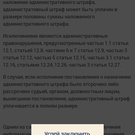
наложении административного штрафа,
административный штраф может быть уплачен в
размере половины суммы наложенного
административного штрафа.
Исключениями являются административные
правонарушения, предусмотренные частью 1.1 статьи
12.1, статьей 12.8, частями 6 и 7 статьи 12.9, частью 3
статьи 12.12, частью 5 статьи 12.15, частью 3.1 статьи
12.16, статьями 12.24, 12.26, частью 3 статьи 12.27.
В случае, если исполнение постановления о назначении
административного штрафа было отсрочено либо
рассрочено судьей, органом, должностным лицом,
вынесшими постановление, административный штраф
уплачивается в полном размере.
Одним из самых оперативных способов получения
информации о неуплаченных штрафах за нарушения