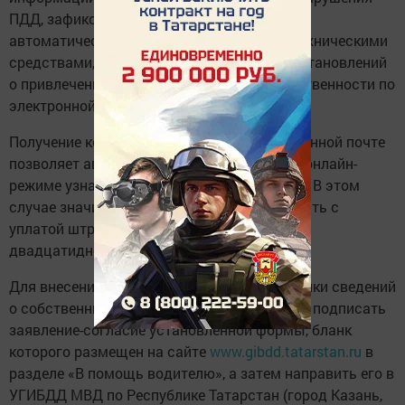
ПДД, зафиксированных работающими в
автоматическом режиме специальными техническими
средствами, является получение копий постановлений
о привлечении к административной ответственности по
электронной почте.
Получение копий постановлений по электронной почте
позволяет автовладельцам практически в онлайн-
режиме узнавать о неуплаченных штрафах. В этом
случае значительно снижается риск опоздать с
уплатой штрафа с 50-процентной скидкой в
двадцатидневный срок.
Для внесения в список электронной рассылки сведений
о собственнике ТС необходимо заполнить и подписать
заявление-согласие установленной формы, бланк
которого размещен на сайте
www.gibdd.tatarstan.ru
в
разделе «В помощь водителю», а затем направить его в
УГИБДД МВД по Республике Татарстан (город Казань,