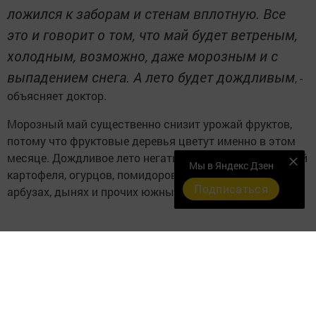
ложился к заборам и стенам вплотную. Все
это и говорит о том, что май будет ветреным,
холодным, возможно, даже морозным и с
выпадением снега. А лето будет дождливым
, -
объясняет доктор.
Морозный май существенно снизит урожай фруктов,
потому что фруктовые деревья цветут именно в этом
месяце. Дождливое лето негативно повлияет на урожай
Мы в Яндекс Дзен
картофеля, огурцов, помидоров, не говоря уже об
Подписаться
арбузах, дынях и прочих южных фруктах и ягодах.
- Скорей всего, хорошим будет урожай
смородины и зелени: листовых салатов,
укропа, петрушки, кинзы. Могут уродиться
капуста и крыжовник. Но придется серьезно