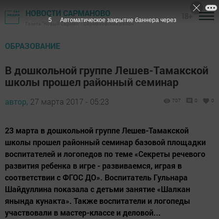
НОВОСТИ САРМАНОВО
18+
4
Автоматическое закрытие баннера через
Газета "Новый Сарман" - Сармановский район
ОБРАЗОВАНИЕ
В дошкольной группе Лешев-Тамакской
школы прошел районный семинар
автор,
27 марта 2017 - 05:23
707
0
0
23 марта в дошкольной группе Лешев-Тамакской
школы прошел районный семинар базовой площадки
воспитателей и логопедов по теме «Секреты речевого
развития ребенка в игре - развиваемся, играя в
соответствии с ФГОС ДО». Воспитатель Гульнара
Шайдуллина показала с детьми занятие «Шалкан
янында кунакта». Также воспитатели и логопеды
участвовали в мастер-классе и деловой...