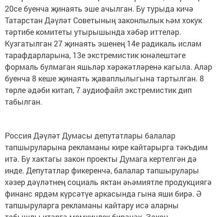
20се буенча җинаять эше ачылган. Бу турыда кичә
Татарстан Дәүләт Советының законлылык һәм хокук
тәртибе комитеты утырышында хәбәр иттеләр.
Кузгатылган 27 җинаять эшенең 14е радикаль ислам
тарафдарларына, 13е экстремистик юнәлештәге
формаль булмаган яшьләр хәрәкәтләренә кагыла. Алар
буенча 8 кеше җинаять җавап­лылыгына тартылган. 8
төрле әдәби китап, 7 аудиофайл экстремистик дип
табылган.
Россия Дәү­ләт Думасы депутатлары балалар
тапшыруларына рекламаны кире кайтарырга тәкъ­дим
итә. Бу хактагы закон проекты Думага кер­тел­гән дә
инде. Депутатлар фикеренчә, балалар тапшырулары
хәзер дәүләтнең социаль яктан әһә­миятле продукциягә
финанс ярдәм күр­сәтүе аркасында гына яши бирә. Ә
тапшыруларга рекламаны кайтару исә аларны
табышлы итәргә мөмкинлек бирәчәк. Закон