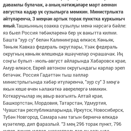
дәвамлы булачак, ә аның нәтиҗәләре март аеннан
августка кадәр үк сузылырга мөмкин. Министрлыкта
әйтү­ләренчә, 3 меңнән артык торак пункт­ка куркыныч
яный.
Ташкынның озакка сузылуы менә нәрсәгә бәйле:
яз быел Россия төбәкләренә бер үк вакытта килми.
Башта "зур су" белән Калининград өлкәсе, Көньяк,
Төньяк Кавказ федераль округлары, Үзәк федераль
округның көньяк өлешен­дә яшәүчеләр очрашачак. Иң
соңгы булып - июль-август айларында Хабаровск крае,
Амур өлкәсе, Еврей автоном округындагы карлар эреп
бетәчәк. Россия Гадәттән тыш хәл­ләр
министрлыгында хәбәр итүләренчә, "зур су" 3 меңгә
якын кеше өчен һәлакәткә әве­релергә мөмкин.
Коткаручылар иң авыр вәзгыять Алтай крае,
Башкортстан, Мордовия, Татарстан, Удмуртия,
Чуашстан республикаларында, Иркутск, Новосибирск,
Түбән Новгород, Самара һәм тагын берничә өлкәдә
күзәтелер, дип фаразлый. "3 мең 296 торак пункт, 796
күпер, тимер юллар, ма­гистральләр су астында