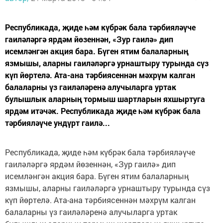
Республикада, җиде һәм күбрәк бала тәрбияләүче
гаиләләргә ярдәм йөзеннән, «Зур гаилә» дип
исемләнгән акция бара. Бүген ятим балаларның
язмышы, аларны гаиләләргә урнаштыру турында сүз
күп йөртелә. Ата-ана тәрбиясеннән мәхрүм калган
балаларны үз гаиләләренә алучыларга уртак
булышлык аларның тормыш шартларын яхшыртуга
ярдәм итәчәк. Республикада җиде һәм күбрәк бала
тәрбияләүче ундүрт гаилә...
Республикада, җиде һәм күбрәк бала тәрбияләүче
гаиләләргә ярдәм йөзеннән, «Зур гаилә» дип
исемләнгән акция бара. Бүген ятим балаларның
язмышы, аларны гаиләләргә урнаштыру турында сүз
күп йөртелә. Ата-ана тәрбиясеннән мәхрүм калган
балаларны үз гаиләләренә алучыларга уртак