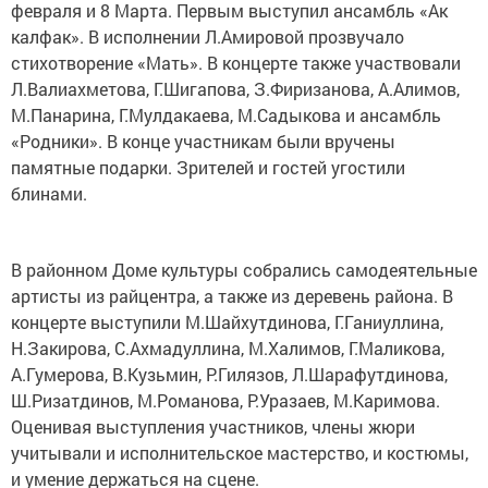
февраля и 8 Марта. Первым выступил ансамбль «Ак
калфак». В исполнении Л.Амировой прозвучало
стихотворение «Мать». В концерте также участвовали
Л.Валиахметова, Г.Шигапова, З.Фиризанова, А.Алимов,
М.Панарина, Г.Мулдакаева, М.Садыкова и ансамбль
«Родники». В конце участникам были вручены
памятные подарки. Зрителей и гостей угостили
блинами.
В районном Доме культуры собрались самодеятельные
артисты из райцентра, а также из деревень района. В
концерте выступили М.Шайхутдинова, Г.Ганиуллина,
Н.Закирова, С.Ахмадуллина, М.Халимов, Г.Маликова,
А.Гумерова, В.Кузьмин, Р.Гилязов, Л.Шарафутдинова,
Ш.Ризатдинов, М.Романова, Р.Уразаев, М.Каримова.
Оценивая выступления участников, члены жюри
учитывали и исполнительское мастерство, и костюмы,
и умение держаться на сцене.