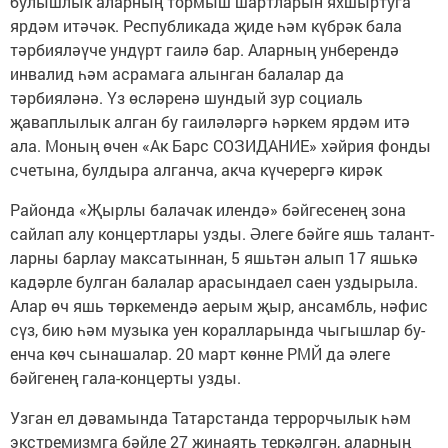
булышлык аларның тормыш шартларын яхшыртуга
ярдәм итәчәк. Республикада җиде һәм күбрәк бала
тәрбияләүче ундүрт гаилә бар. Аларның унберендә
инвалид һәм асрамага алынган балалар да
тәрбияләнә. Үз өсләренә шундый зур социаль
җаваплылык алган бу гаиләләргә һәркем ярдәм итә
ала. Моның өчен «Ак Барс СОЗИДАНИЕ» хәйрия фонды
счетына, булдыра алганча, акча күчерергә кирәк
Ра­йон­да «Җыр­лы ба­ла­чак илен­дә» бәй­ге­се­нең зо­на
сай­лап алу кон­церт­ла­ры узды. Әле­ге бәй­ге яшь та­лант­
лар­ны бар­лау мак­са­тын­нан, 5 яшь­тән алып 17 яшь­кә
ка­дәр­ле бул­ган ба­ла­лар ара­сын­даел саен уз­ды­ры­ла.
Алар өч яшь төр­ке­мен­дә ае­рым җыр, ан­самбль, нә­фис
сүз, бию һәм му­зы­ка уен ко­рал­ла­рын­да чы­гыш­лар бу­
ен­ча көч сы­на­ша­лар. 20 март көнне РМЙ да әлеге
бәйгенең гала-концерты узды.
Узган ел дәвамында Татарстанда террорчылык һәм
экстремизмга бәйле 27 җинаять теркәлгән, аларның