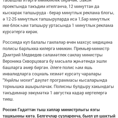
проектында тәкъдим ителгәнчә, 12 ми­нуттан да
кыскарак тапшыруда - берәр минутлык реклама блогы,
ә 12-25 минутлык тапшыруларда исә 1,5әр минутлык
ике блок һәм тапшыру уртасында 1 минутлык реклама
күрсәтергә кирәк.
Россиядә күп балалы гаиләләр өчен махсус медицина
полисы барлыкка килергә мөмкин. Премьер-министр
Дмитрий Медведев сәламәтлек саклау минис­тры
Вероника Скворцовага бу мәсьәлә җәһәтендә эшли
башларга әмер биргән. Әлеге полис һәм яшь
инвалидларга социаль хезмәт күрсәтү чаралары
"Уңайлы мохит" дәүләт программасы кысаларында
тормышка ашырылачак. Полисны булдыру хакындагы
тәкъдимнәр хөкүмәткә 1 ав­густка кадәр кертелергә
тиеш.
Россия Гадәттән тыш хәлләр министрлыгы язгы
ташкынны көтә. Белгечләр сүзлә­ренчә, быел ул шактый