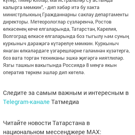
калырга мөмкин", - дип хәбәр итә бу хакта
министрлыкның Гражданнарны саклау департаменты
директоры. Метеорологлар сүзләрен­чә, Ростов
өлкәсенең кече елгаларында, Татарстан, Карелия,
Волгоград өлкәсе елгаларында боз тыгылу һәм суның
куркыныч дәрәҗәгә күтәрелүе мөмкин. Куркыныч
янаган өлкәләрдәге үзгә­решләрне галәмнән күзә­тергә,
боз вата торган техниканы эшкә җигәргә ниятлиләр.
Язгы ташкын вакытында Рос­сиядә 8 меңгә якын
оператив төркем эшләр дип көтелә.
Следите за самым важным и интересным в
Telegram-канале
Татмедиа
Читайте новости Татарстана в
национальном мессенджере MАХ: