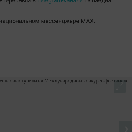
интересным в
Telegram-канале
Татмедиа
в национальном мессенджере MАХ:
❯