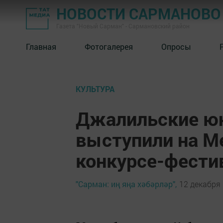
НОВОСТИ САРМАНОВО
Газета "Новый Сарман" - Сармановский район
Главная
Фотогалерея
Опросы
КУЛЬТУРА
Джалильские ю
выступили на 
конкурсе-фести
"Сарман: иң яңа хәбәрләр",
12 декабря 