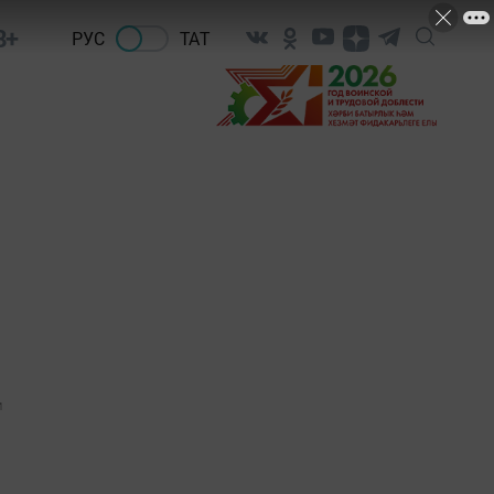
8+
РУС
ТАТ
1